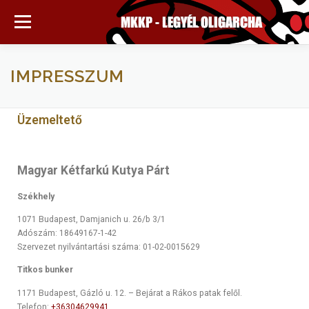
Menü
OLIGARCHA
MÉG ÍGY IS TÁMOGATHATSZ
IMPRESSZUM
FIÓKOD
KOSÁR
MKKP FŐOLDAL
Üzemeltető
Magyar Kétfarkú Kutya Párt
Székhely
1071 Budapest, Damjanich u. 26/b 3/1
Adószám: 18649167-1-42
Szervezet nyilvántartási száma: 01-02-0015629
Titkos bunker
1171 Budapest, Gázló u. 12. – Bejárat a Rákos patak felől.
Telefon:
+36304629941