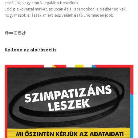
csinálunk, vagy amiről legalább beszélünk.
Eddig is követtél minket, az utcán és a Facebookon is. Segítened kell,
hogy mások is lássák, miért lesz velünk és tőlünk minden jobb.
Kellene az aláírásod is