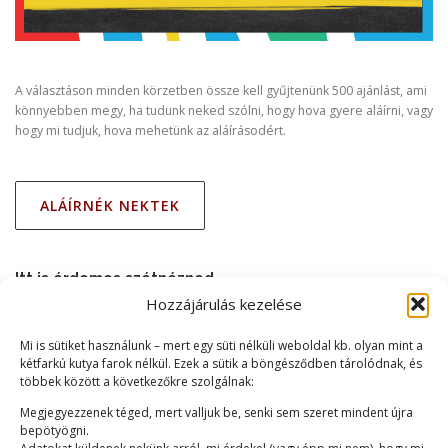
A választáson minden körzetben össze kell gyűjtenünk 500 ajánlást, ami
könnyebben megy, ha tudunk neked szólni, hogy hova gyere aláírni, vagy
hogy mi tudjuk, hova mehetünk az aláírásodért.
ALÁÍRNÉK NEKTEK
Itt is érdemes szétnézned
Hozzájárulás kezelése
Mi is sütiket használunk – mert egy süti nélküli weboldal kb. olyan mint a
kétfarkú kutya farok nélkül. Ezek a sütik a böngésződben tárolódnak, és
többek között a következőkre szolgálnak:
Megjegyezzenek téged, mert valljuk be, senki sem szeret mindent újra
bepötyögni.