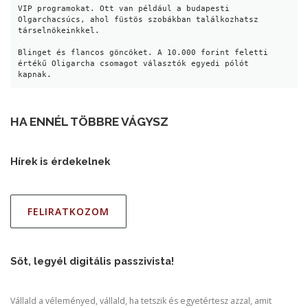
VIP programokat. Ott van például a budapesti 
Olgarchacsúcs, ahol füstös szobákban találkozhatsz 
társelnökeinkkel.
Blinget és flancos göncöket. A 10.000 forint feletti 
értékű Oligarcha csomagot választók egyedi pólót 
kapnak. 
HA ENNÉL TÖBBRE VÁGYSZ
Hírek is érdekelnek
FELIRATKOZOM
Sőt, legyél digitális passzivista!
Vállald a véleményed, vállald, ha tetszik és egyetértesz azzal, amit