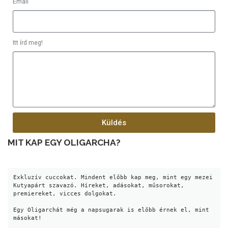
Email
Itt írd meg!
Küldés
MIT KAP EGY OLIGARCHA?
Exkluzív cuccokat. Mindent előbb kap meg, mint egy mezei 
Kutyapárt szavazó. Híreket, adásokat, műsorokat, 
premiereket, vicces dolgokat. 
Egy Oligarchát még a napsugarak is előbb érnek el, mint 
másokat!